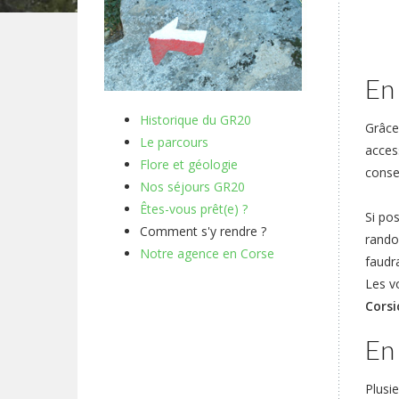
En
Historique du GR20
Grâce
Le parcours
acces
Flore et géologie
conse
Nos séjours GR20
Êtes-vous prêt(e) ?
Si pos
Comment s'y rendre ?
rando
Notre agence en Corse
faudra
Les v
Corsi
En
Plusi