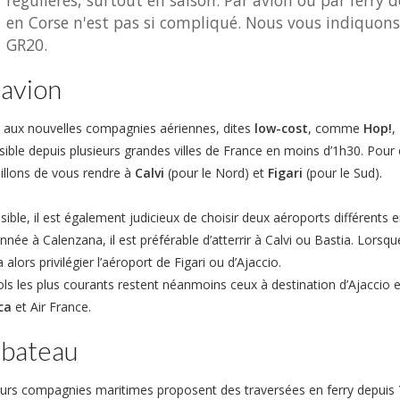
régulières, surtout en saison. Par avion ou par ferry d
en Corse n'est pas si compliqué. Nous vous indiquon
GR20.
 avion
 aux nouvelles compagnies aériennes, dites
low-cost
, comme
Hop!
,
sible depuis plusieurs grandes villes de France en moins d’1h30. Pou
illons de vous rendre à
Calvi
(pour le Nord) et
Figari
(pour le Sud).
sible, il est également judicieux de choisir deux aéroports différents
nnée à Calenzana, il est préférable d’atterrir à Calvi ou Bastia. Lors
 alors privilégier l’aéroport de Figari ou d’Ajaccio.
ols les plus courants restent néanmoins ceux à destination d’Ajaccio e
ca
et Air France.
 bateau
eurs compagnies maritimes proposent des traversées en ferry depuis