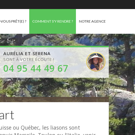
-VOUS PRÊT(E) ?
COMMENT S'Y RENDRE ?
NOTRE AGENCE
AURÉLIA ET SERENA
SONT À VOTRE ÉCOUTE !
04 95 44 49 67
art
Suisse ou Québec, les liasons sont