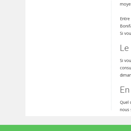
moyen
Entre 
Bonifa
Si vo
Le 
Si vo
consul
diman
En 
Quel 
nous 